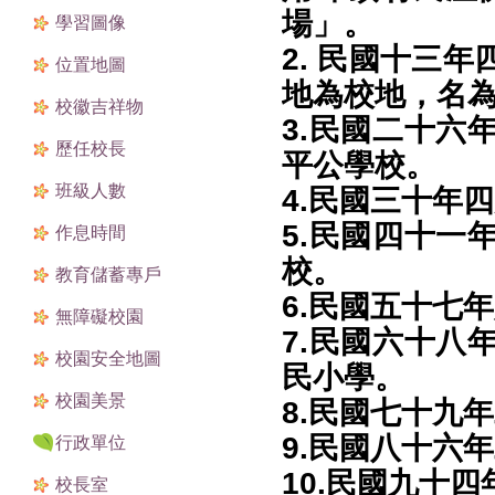
場」。
學習圖像
2. 民國十三
位置地圖
地為校地，名
校徽吉祥物
3.民國二十六
歷任校長
平公學校。
班級人數
4.民國三十年
5.民國四十一
作息時間
校。
教育儲蓄專戶
6.民國五十七
無障礙校園
7.民國六十八
校園安全地圖
民小學。
校園美景
8.民國七十九
9.民國八十六
行政單位
10.民國九十
校長室