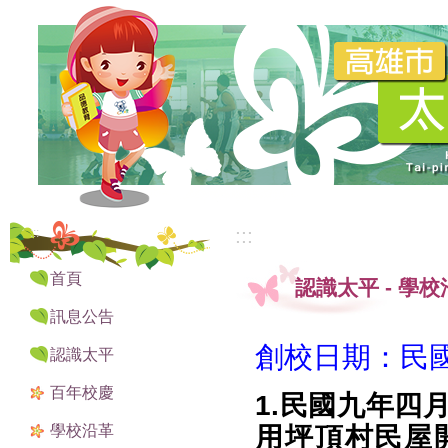
:::
:::
首頁
認識太平
-
學校
訊息公告
創校日期：民國
認識太平
百年校慶
1.民國九年四
學校沿革
用坪頂村民屋