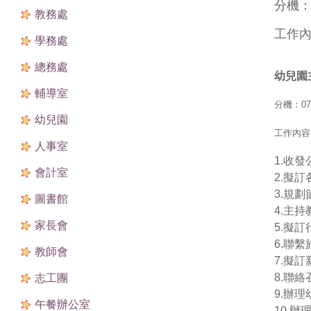
分機：0
教務處
工作
學務處
總務處
幼兒園
輔導室
分機：07-
幼兒園
工作內容
人事室
1.收發
會計室
2.擬
3.規
圖書館
4.主
家長會
5.擬
6.聯
教師會
7.擬
8.聯
志工團
9.辦
午餐辦公室
10.