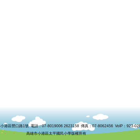
港區營口路1號 電話：07-8019006 2623158 傳真：07-8062456 VoIP：
923-02
高雄市小港區太平國民小學版權所有