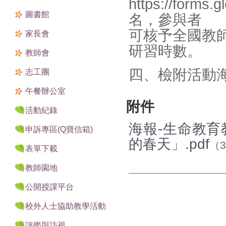
https://for
圖書館
名，參與者
可核予全國教
家長會
研習時數。
教師會
四、檢附活動
志工團
午餐辦公室
附件
活動紀錄
海報-生命教育
申訴專區(Q寶信箱)
的春天」.pdf
（3
表單下載
教師園地
公開授課平台
校外人士協助教學活動
評鑑與訪視