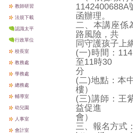
1142400688A
教師研習
函辦理。
法規下載
二、本講座係
認識太平
路風險，共
行政單位
同守護孩子上
(一)時間：1
校長室
至11時30
教務處
分
學務處
(二)地點：本
總務處
樓）
輔導室
(三)講師：
益促進
幼兒園
會）
人事室
三、報名方式
會計室