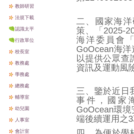
教師研習
法規下載
二、國家海洋
策、「2025-
2
認識太平
海洋委員會
行政單位
GoOcean
校長室
以提供公眾查
教務處
資訊及運動風
學務處
總務處
三、鑒於近日
輔導室
事件，國家
GoOcean環
幼兒園
端後續運用之
人事室
四、為便於學
會計室