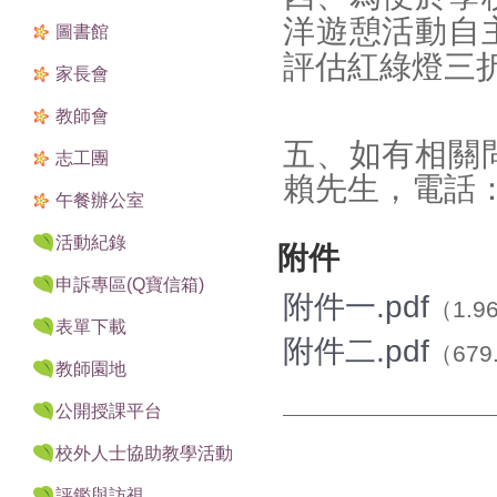
洋遊憩活動
自
圖書館
評估紅綠燈三
家長會
教師會
五、如有相關
志工團
賴先生，電
話：
午餐辦公室
活動紀錄
附件
申訴專區(Q寶信箱)
附件一.pdf
（1.9
表單下載
附件二.pdf
（679
教師園地
公開授課平台
校外人士協助教學活動
評鑑與訪視