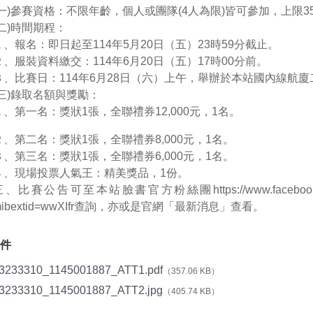
(一)參賽資格：不限年齡，個人或團隊(4人為限)皆可參加，
上限3
(二)時間期程：
１、報名：即日起至114年5月20日（五）23時59分截止。
２、服裝資料繳交：114年6月20日（五）17時00分前。
３、比賽日：114年6月28日（六）上午，舉辦於本站國內
線航廈
(三)錄取名額與獎勵：
１、第一名：獎狀1張，全聯禮券12,000元，1名。
２、第二名：獎狀1張，全聯禮券8,000元，1名。
３、第三名：獎狀1張，全聯禮券6,000元，1名。
４、現場投票人氣王：精美獎品，1份。
三、比賽公告可至本站臉書官方粉絲團https://www.facebook
ibextid=wwXIfr查詢，亦或是
官網「最新消息」查看。
件
3233310_1145001887_ATT1.pdf
（357.06 KB）
3233310_1145001887_ATT2.jpg
（405.74 KB）