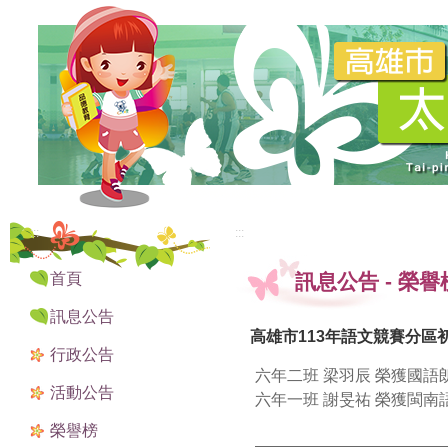
:::
:::
首頁
訊息公告
-
榮譽
訊息公告
高雄市113年語文競賽分區
行政公告
六年二班 梁羽辰 榮獲國
活動公告
六年一班 謝旻祐 榮獲閩南
榮譽榜