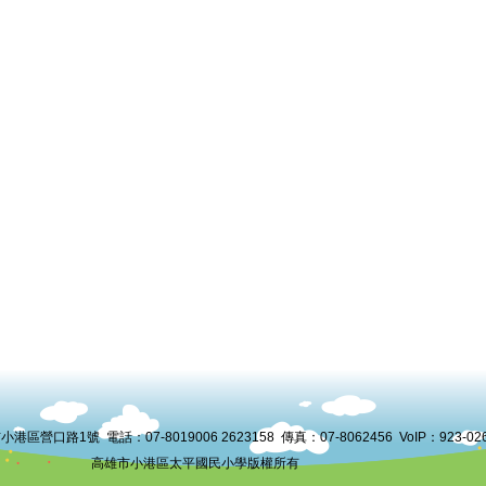
港區營口路1號 電話：07-8019006 2623158 傳真：07-8062456 VoIP：
923-02
高雄市小港區太平國民小學版權所有