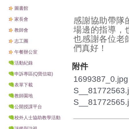
圖書館
感謝協助帶隊
家長會
場邊的指導，
教師會
也感謝各位老
志工團
們真好！
午餐辦公室
活動紀錄
附件
申訴專區(Q寶信箱)
1699387_0.jpg
表單下載
S__81772563.
教師園地
S__81772565.
公開授課平台
校外人士協助教學活動
評鑑與訪視