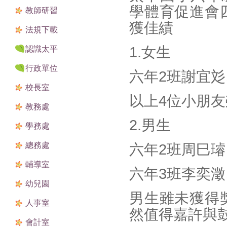
學體育促進會
教師研習
獲佳績
法規下載
1.女生
認識太平
行政單位
六年2班謝宜
校長室
以上4位小朋
教務處
2.男生
學務處
總務處
六年2班周巳
輔導室
六年3班李奕
幼兒園
男生雖未獲得
人事室
然值得嘉許與
會計室