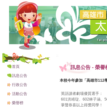
:::
:::
首頁
訊息公告
-
榮譽
訊息公告
本校今年參加「高雄市11
行政公告
英語讀者劇場優質選手：
活動公告
601洪靖琁、602林子涵、
榮譽榜
掌聲恭喜以上得獎同學！