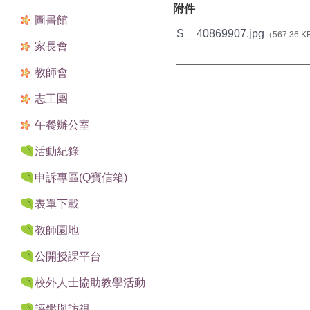
附件
圖書館
S__40869907.jpg
（567.36 
家長會
教師會
志工團
午餐辦公室
活動紀錄
申訴專區(Q寶信箱)
表單下載
教師園地
公開授課平台
校外人士協助教學活動
評鑑與訪視