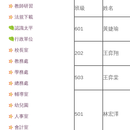
教師研習
班級
姓名
法規下載
認識太平
601
黃婕瑜
行政單位
校長室
202
王弈翔
教務處
學務處
503
王弈棠
總務處
輔導室
幼兒園
501
林宏澤
人事室
會計室