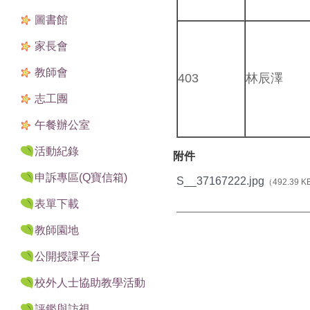
圖書館
家長會
教師會
403
林辰澤
志工團
午餐辦公室
活動紀錄
附件
申訴專區(Q寶信箱)
S__37167222.jpg
（492.39 
表單下載
教師園地
公開授課平台
校外人士協助教學活動
評鑑與訪視