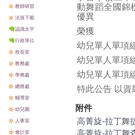
動舞蹈全國錦
教師研習
優異
法規下載
榮獲
認識太平
行政單位
幼兒單人單項
校長室
幼兒單人單項
教務處
幼兒單人單項
學務處
總務處
特此公告 以資
輔導室
附件
幼兒園
高菁旋-拉丁舞捷
人事室
高菁旋-拉丁舞森
會計室